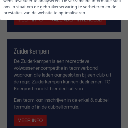
websiteverkeer te analyseren. De verzamelde informatie stelt
tijdens de interclubperiode.
ons in staat om de gebruikerservaring te verbeteren en de
prestaties van de website te optimaliseren.
MEER INFO
KALENDER INTERCLUB
Zuiderkempen
De Zuiderkempen is een recreatieve
volwassenencompetitie in teamverband,
waaraan alle leden aangesloten bij een club uit
de regio Zuiderkempen kunnen deelnemen. TC
Keerpunt maakt hier deel uit van.
Een team kan inschrijven in de enkel & dubbel
formule of in de dubbelformule.
MEER INFO