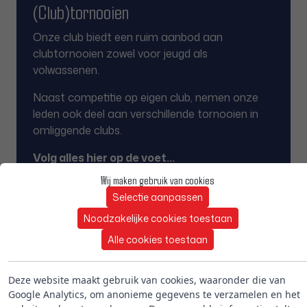
(Club)tornooien
Onze club biedt een ruim aanbod aan
clubtornooien zowel voor jeugd als
volwassenen.
Naast competitie op eigen club, nemen onze
leden ook deel aan verschillende tornooien in
omliggende clubs.
Volg alles hier op de voet...
Wij maken gebruik van cookies
MEER INFO
Selectie aanpassen
Noodzakelijke cookies toestaan
Alle cookies toestaan
Interclub
Deze website maakt gebruik van cookies, waaronder die van
TC Keerpunt '65 levert elk jaar een mooi aantal
Google Analytics, om anonieme gegevens te verzamelen en het
ploegen af die strijden voor een mooie titel