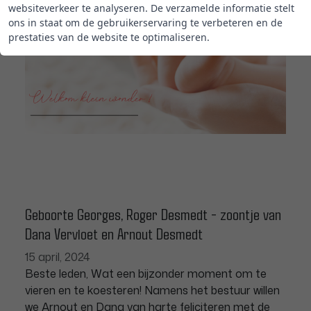
websiteverkeer te analyseren. De verzamelde informatie stelt
ons in staat om de gebruikerservaring te verbeteren en de
prestaties van de website te optimaliseren.
Geboorte Georges, Roger Desmedt - zoontje van
Dana Vervloet en Arnout Desmedt
15 april, 2024
Beste leden, Wat een bijzonder moment om te
vieren en te koesteren! Namens het bestuur willen
we Arnout en Dana van harte feliciteren met de