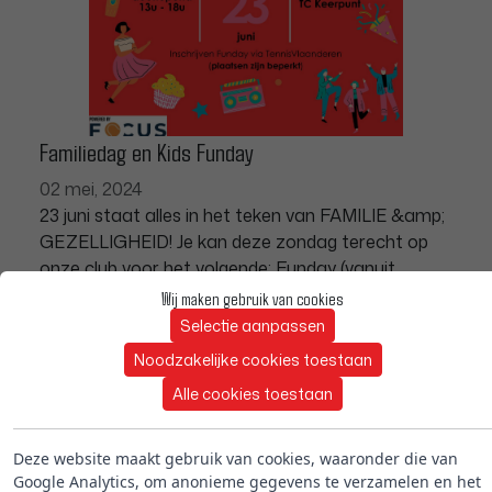
Familiedag en Kids Funday
02 mei, 2024
23 juni staat alles in het teken van FAMILIE &amp;
GEZELLIGHEID! Je kan deze zondag terecht op
onze club voor het volgende: Funday (vanuit
TennisVlaanderen): klassiek funtornooi voor rood -
Wij maken gebruik van cookies
oranje...
Selectie aanpassen
Lees meer
Noodzakelijke cookies toestaan
Alle cookies toestaan
Deze website maakt gebruik van cookies, waaronder die van
Google Analytics, om anonieme gegevens te verzamelen en het