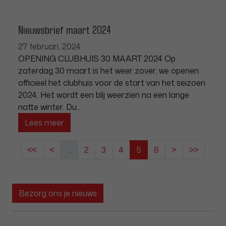
Nieuwsbrief maart 2024
27 februari, 2024
OPENING CLUBHUIS 30 MAART 2024 Op
zaterdag 30 maart is het weer zover, we openen
officieel het clubhuis voor de start van het seizoen
2024. Het wordt een blij weerzien na een lange
natte winter. Du...
Lees meer
<<
<
...
2
3
4
5
6
>
>>
Bezorg ons je nieuws